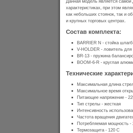
Данная модель является самой
характеристиках, при этом явл
как небольших стоянок, так и о
и крупных торговых центрах.
Состав комплекта:
BARRIER N - стойка шлагб
V-HOLDER - ловитель для 
BR-13 - пружина балансир
BOOM-6-R - круглая алюми
Технические характер
Максимальная длина стрел
Максимальное время откры
Питающее напряжение - 220
Тип стрелы - жесткая
Частота вращения двигател
Потребляемая мощность - 
Термозащита - 120 С