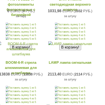
фотоэлементы
светодиодная верхнего
беспроводные c
корпуса
0
EURO (
0
РУБ.)
1031,98
EURO (
1032
РУБ.)
батарейкой
за пару
за штуку
BOOM-6-R стрела
LAMP лампа сигнальная
алюминиевая для
шлагбаума
13838
EURO (
13838
РУБ.)
2113,40
EURO (
2114
РУБ.)
за штуку
за штуку