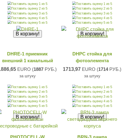
DHRE-1 приемник
DHPC стойка для
внешний 1 канальный
фотоэлемента
1886,65
EURO (
1887
РУБ.)
1713,97
EURO (
1714
РУБ.)
за штуку
за штуку
PHOTOCELL-W
BRN-3 лампа