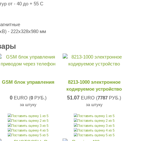
р от - 40 до + 55 С
магнитные
В) - 222х328х980 мм
вары
GSM блок управления
8213-1000 электронное
кодируемое устройство
0
EURO (
0
РУБ.)
51.07
EURO (
7787
РУБ.)
за штуку
за штуку