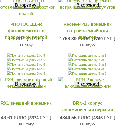
PHOTOCELL-R
Receiver 433 приемник
фотоэлементы с
встраиваемый для
поворотной платой
пультов
0
EURO (
0
РУБ.)
1768,89
EURO (
1769
РУБ.)
за пару
за штуку
RX1 внешний приемник
BRN-2 корпус
алюминиевый верхний
43,61
EURO (
3374
РУБ.)
4844,55
EURO (
4845
РУБ.)
за штуку
за штуку