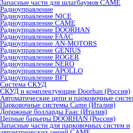
Запасные части для шлагбаумов CAME
Радиоуправление
Радиоуправление NICE
Радиоуправление CAME
Радиоуправление DOORHAN
Радиоуправление FAAC
Радиоуправление AN-MOTORS
Радиоуправление GENIUS
Радиоуправление ROGER
Радиоуправление NERO
Радиоуправление APOLLO
Радиоуправление BFT
Система СКУД
СКУД и комплектующие Doorhan (Россия)
Автоматические цепи и парковочные сист
Парковочные системы Came (Италия)
Дорожные болларды Faac (Италия)
Цепные барьеры DOORHAN (Россия)
Запасные части для парковочных систем и
автоматических цепей CAME