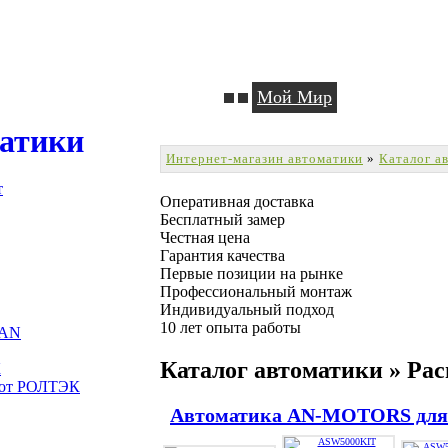
Мой Мир
матики
Интернет-магазин автоматики
»
Каталог а
т
Оперативная доставка
Бесплатный замер
Честная цена
Гарантия качества
Первые позиции на рынке
Профессиональный монтаж
Индивидуальный подход
10 лет опыта работы
HAN
Каталог автоматики » Ра
К
рот РОЛТЭК
Автоматика AN-MOTORS для 