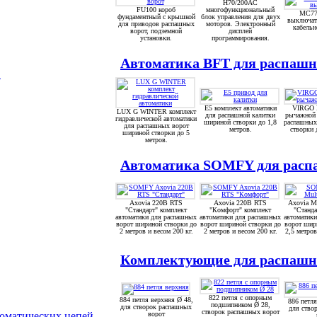
H70/200AC
FU100 короб
многофункциональный
MC77
фундаментный с крышкой
блок управления для двух
выключате
для приводов распашных
моторов. Электронный
кабельн
ворот, подземной
дисплей
установки.
программирования.
Автоматика BFT для раcпашны
S
E5 комплект автоматики
VIRGO 
LUX G WINTER комплект
для распашной калитки
рычажной 
гидравлической автоматики
шириной створки до 1,8
распашных
для распашных ворот
метров.
створки 
шириной створки до 5
метров.
Автоматика SOMFY для распа
Axovia 220B RTS
Axovia 220B RTS
Axovia M
"Стандарт" комплект
"Комфорт" комплект
"Станда
автоматики для распашных
автоматики для распашных
автоматик
ворот шириной створки до
ворот шириной створки до
ворот шир
2 метров и весом 200 кг.
2 метров и весом 200 кг.
2,5 метров
Комплектующие для распашн
822 петля с опорным
884 петля верхняя Ø 48,
886 петля
подшипником Ø 28,
для створок распашных
для ство
створок распашных ворот
ворот
томатических цепей