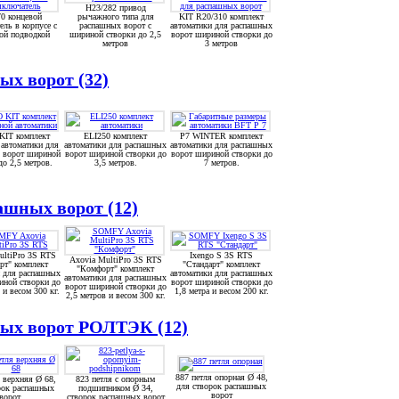
H23/282 привод
0 концевой
рычажного типа для
KIT R20/310 комплект
ль в корпусе с
распашных ворот с
автоматики для распашных
ой подводкой
шириной створки до 2,5
ворот шириной створки до
метров
3 метров
х ворот (32)
KIT комплект
ELI250 комплект
P7 WINTER комплект
автоматики для
автоматики для распашных
автоматики для распашных
 ворот шириной
ворот шириной створки до
ворот шириной створки до
до 2,5 метров.
3,5 метров.
7 метров.
шных ворот (12)
ultiPro 3S RTS
Ixengo S 3S RTS
Axovia MultiPro 3S RTS
рт" комплект
"Стандарт" комплект
"Комфорт" комплект
и для распашных
автоматики для распашных
автоматики для распашных
иной створки до
ворот шириной створки до
ворот шириной створки до
 и весом 300 кг.
1,8 метра и весом 200 кг.
2,5 метров и весом 300 кг.
ых ворот РОЛТЭК (12)
887 петля опорная Ø 48,
 верхняя Ø 68,
823 петля с опорным
для створок распашных
рок распашных
подшипником Ø 34,
ворот
ворот
створок распашных ворот