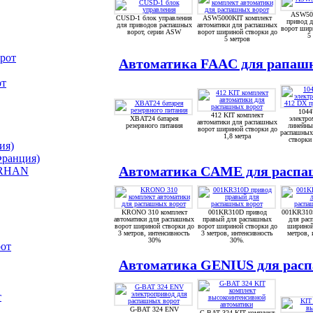
ASW500
CUSD-1 блок управления
ASW5000KIT комплект
привод 
для приводов распашных
автоматики для распашных
ворот шир
ворот, серии ASW
ворот шириной створки до
5
5 метров
рот
Автоматика FAAC для рапашн
от
1044
412 KIT комплект
XBAT24 батарея
электро
автоматики для распашных
резервного питания
линейны
ворот шириной створки до
распашных
1,8 метра
створки 
ия)
Франция)
Автоматика CAME для раcпаш
ORHAN
KRONO 310 комплект
001KR310D привод
001KR310
автоматики для распашных
правый для распашных
для рас
ворот шириной створки до
ворот шириной створки до
шириной
3 метров, интенсивность
3 метров, интенсивность
метров, 
30%
30%.
от
Автоматика GENIUS для раcп
т
G-BAT 324 ENV
G-BAT 324 KIT комплект