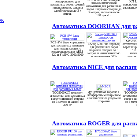
электропривод для
KIT L
высокоинтенсивной
распашных ворот, средней
выключате
автоматики для распашных
интенсивности, ширина
распашны
ворот шириной створки до
одной створки до 3-х
3 метров, интенсивность
метров.
100 цикл/ч.
ЭК
Автоматика DOORHAN для ра
SW-24B
PCB-SW блок управления
Swing-5000PRO привод
автоматик
для распашных приводов
для распашных ворот
ворот шир
для использования с
шириной створки до 5
1,8
электроприводами ARM-
метров и интенсивностью
инте
320 и SWING-3000/5000
использования 50%
исполь
Автоматика NICE для раcпашн
фундаментная коробка с
TOO3000KLT комплект
TOO3000
катафорезным покрытием
автоматики для распашных
автоматик
и механическим упором на
ворот с шириной створки
ворот с ш
открытие
до 3 метров и массой до
до 3 метр
300 кг
Автоматика ROGER для раcпа