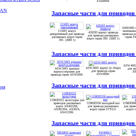
и калиток
HAN
Запасные части для приводов
63001885 
115001 кожух
монтажные
428283 корпус привода
декоративный для привода
привода р
для привода распашных
распашных ворот серии
серии S
ворот серии 390. (ЗИП 1)
391. (ЗИП 1)
Запасные части для приводо
ASW.4002
ASW.4001 корпус (в сборе)
ASW.5001 крышка
для пр
для привода серии
корпуса верхняя для
AS
ASW4000.
привода серии ASW5000.
Запасные части для приводов
ния
119RID322 аксессуары для
приводов распашных
119RID338 выходной вал
119RID08
ворот АХ402306,
для привода распашных
для прив
АХ302304, АХ3024,
ворот серии STYLO.
ворот 
АХ412306.
Запасные части для приводо