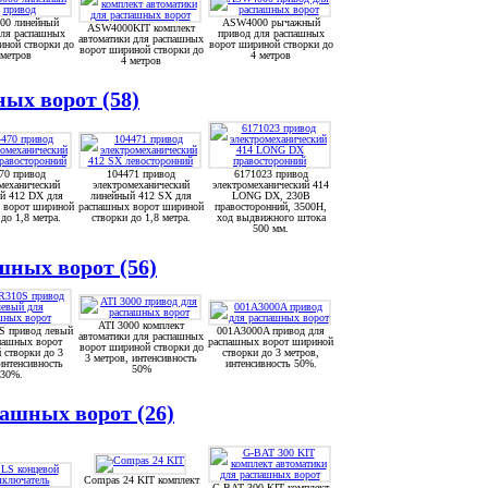
0 линейный
ASW4000 рычажный
ASW4000KIT комплект
для распашных
привод для распашных
автоматики для распашных
иной створки до
ворот шириной створки до
ворот шириной створки до
 метров
4 метров
4 метров
ых ворот (58)
70 привод
104471 привод
6171023 привод
механический
электромеханический
электромеханический 414
й 412 DX для
линейный 412 SX для
LONG DX, 230В
 ворот шириной
распашных ворот шириной
правосторонний, 3500Н,
до 1,8 метра.
створки до 1,8 метра.
ход выдвижного штока
500 мм.
ных ворот (56)
ATI 3000 комплект
S привод левый
001A3000A привод для
автоматики для распашных
пашных ворот
распашных ворот шириной
ворот шириной створки до
 створки до 3
створки до 3 метров,
3 метров, интенсивность
интенсивность
интенсивность 50%.
50%
30%.
ашных ворот (26)
Compas 24 KIT комплект
G-BAT 300 KIT комплект