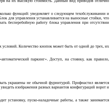
тря на их высокую стоимость. Данный вид приводов отлично
есколько функций: уведомляет о следующем техобслуживании и
лок для управления устанавливается на выносные стойки, что
ивать бесперебойную работу блока управления при отсутствии
условий. Количество кнопок может быть от одной до трех, их
втоматический паркинг». Доступ, на стоянку, как правило,
 быть украшены не обычной фурнитурой. Профнастил является
о увидеть изображения разных вариантов конфигураций ворот и
ит установку, пуско-наладочные работы, а также занимается