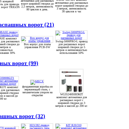
автоматики для распашных
S концевой
автоматики для распашных
ворот шириной створки до
ль для привода
ворот шириной створки до
2,5 метров, интенсивность
х ворот TRIGON
3 метров, интенсивность
80 циклов в день.
30 циклов в час
cпашных ворот (21)
ASE комплект
и для распашных
Swing-5000PRO-L привод
иной створки до
Box корпус для платы
для распашных ворот
 метров и
управления PCB-SW
шириной створки до 5
нсивностью
метров и интенсивностью
зования 30%
использования 50%
ых ворот (99)
фундаментная коробка из
KLT1 комплект
нержвеющей стали, с
и для распашных
механическим упором на
ириной створки
WG3524HSBDKIT
открытие
ов и массой до
комплект автоматики для
300 кг.
распашных ворот с
шириной створки до 3
метров и массой до 200 кг.
шных ворот (32)