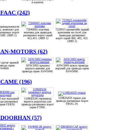
и калиток
 FAAC (242)
принадлежности
, комплект для
72840065 пластина
7220015 кронштейн задний
аспашных ворот
монтажа для приводов
крепления на столб для
450H. (ЗИП 1)
распашных ворот серий
приводов распашных
413,415. (ЗИП 1)
ворот серий 400, 402, 422.
(ЗИП 2)
в AN-MOTORS (62)
 рычаг прямой
ивода серии
ASW.5002 крышка
ASW.5003 кожух привода
W4000.
корпуса нижняя для
верхний для привода серии
привода серии ASW5000.
ASW5000.
 CAME (196)
119RIA059 геркон для
8 вал выходной
119RID236 гермоввод
привода распашных ворот
ода распашных
корпуса редуктора для
FROG 24.
серии FERNI.
привода распашных ворот
серии F7000.
в DOORHAN (57)