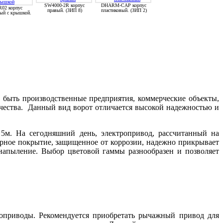
SW4000-2R корпус
DHARM-CAP корпус
02 корпус
правый. (ЗИП 8)
пластиковый. (ЗИП 2)
вый с крышкой.
т быть производственные предприятия, коммерческие объекты,
ачества. Данный вид ворот отличается высокой надежностью и
5м. На сегодняшний день, электропривод, рассчитанный на
ерное покрытие, защищенное от коррозии, надежно прикрывает
 напыление. Выбор цветовой гаммы разнообразен и позволяет
оприводы. Рекомендуется приобретать рычажный привод для