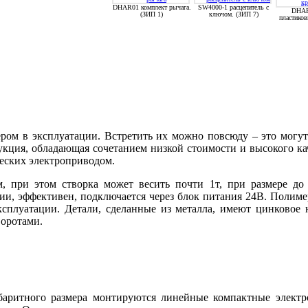
DHAR01 комплект рычага.
SW4000-1 расцепитель с
DHAR
(ЗИП 1)
ключом. (ЗИП 7)
пластико
ером в эксплуатации. Встретить их можно повсюду – это могу
укция, обладающая сочетанием низкой стоимости и высокого к
ческих электроприводом.
 при этом створка может весить почти 1т, при размере до 
нии, эффективен, подключается через блок питания 24В. Полим
ксплуатации. Детали, сделанные из металла, имеют цинковое
воротами.
баритного размера монтируются линейные компактные электр