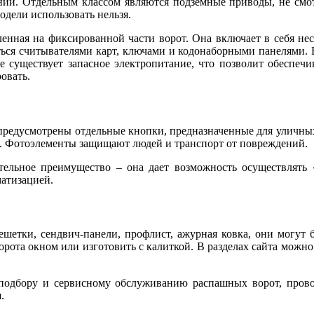
нии. Отдельным классом являются подземные приводы, не смо
одели использовать нельзя.
вленная на фиксированной части ворот. Она включает в себя н
ться считывателями карт, ключами и кодонаборными панелями. Б
же существует запасное электропитание, что позволит обеспеч
овать.
предусмотрены отдельные кнопки, предназначенные для уличных 
т. Фотоэлементы защищают людей и транспорт от повреждений.
ельное преимущество – она дает возможность осуществлять «а
матизацией.
решетки, сендвич-панели, профлист, ажурная ковка, они могут
рота окном или изготовить с калиткой. В разделах сайта можн
подбору и сервисному обслуживанию распашных ворот, провод
.