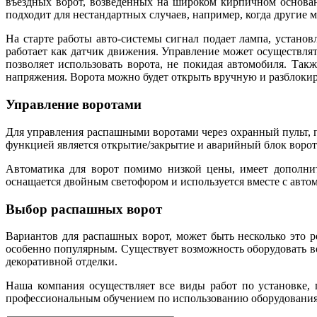
въездных ворот, возведенных на широком кирпичном основа
подходит для нестандартных случаев, например, когда другие м
На старте работы авто-системы сигнал подает лампа, устано
работает как датчик движения. Управление может осуществля
позволяет использовать ворота, не покидая автомобиля. Так
напряжения. Ворота можно будет открыть вручную и разблокир
Управление воротами
Для управления распашными воротами через охранный пульт, 
функцией является открытие/закрытие и аварийный блок воро
Автоматика для ворот помимо низкой цены, имеет дополнит
оснащается двойным светофором и используется вместе с авто
Выбор распашных ворот
Вариантов для распашных ворот, может быть несколько это 
особенно популярным. Существует возможность оборудовать во
декоративной отделки.
Наша компания осуществляет все виды работ по установке, 
профессиональным обучением по использованию оборудования