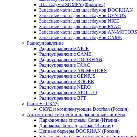
Шлагбаумы SOMFY (Франция)
Запасные части для шлагбаумов DOORHAN
Запасные части для шлагбаумов GENIUS
Запасные части для шлагбаумов NICE
Запасные части для шлагбаумов FAAC
Запасные части для шлагбаумов AN-MOTOR
Запасные части для шлагбаумов CAME
Радиоуправление
Радиоуправление NICE
Радиоуправление CAME
Радиоуправление DOORHAN
Радиоуправление FAAC
Радиоуправление AN-MOTORS
Радиоуправление GENIUS
Радиоуправление ROGER
Радиоуправление NERO
Радиоуправление APOLLO
Радиоуправление BFT
Система СКУД
СКУД и комплектующие Doorhan (Россия)
Автоматические цепи и парковочные системы
Парковочные системы Came (Италия)
Дорожные болларды Faac (Италия)
Цепные барьеры DOORHAN (Россия)
Запасные части для парковочных систем и ав