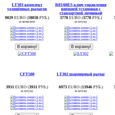
LT303 комплект
R85/60ES ключ управления
удлинённых рычагов
внешней установки с
стандартной личинкой
9029
EURO (
18058
РУБ.)
3778
EURO (
3778
РУБ.)
за комплект
за штуку
CFT500
LT302 шарнирный рычаг
3931
EURO (
3931
РУБ.)
6973
EURO (
13946
РУБ.)
за штуку
за штуку