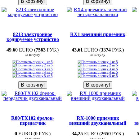
8213 электронное
RX1 внешний приемник
кодируемое устройство
49.60
EURO (
7563
РУБ.)
43,61
EURO (
3374
РУБ.)
за штуку
за штуку
R80/TX102 брелок-
RX-1000 приемник
передатчик
внешний двухканальный
в
0
EURO (
0
РУБ.)
34,25
EURO (
2650
РУБ.)
за штуку
за штуку