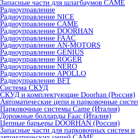
Запасные части для шлагбаумов CAME
Радиоуправление
Радиоуправление NICE
Радиоуправление CAME
Радиоуправление DOORHAN
Радиоуправление FAAC
Радиоуправление AN-MOTORS
Радиоуправление GENIUS
Радиоуправление ROGER
Радиоуправление NERO
Радиоуправление APOLLO
Радиоуправление BFT
Система СКУД
СКУД и комплектующие Doorhan (Россия)
Автоматические цепи и парковочные сист
Парковочные системы Came (Италия)
Дорожные болларды Faac (Италия)
Цепные барьеры DOORHAN (Россия)
Запасные части для парковочных систем и
автоматических цепей CAME