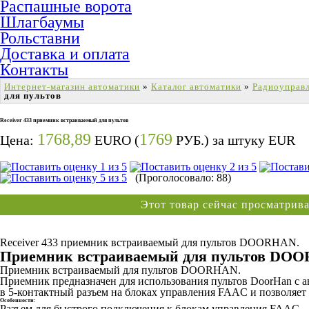
Распашные ворота
Шлагбаумы
Рольставни
Доставка и оплата
Контакты
Интернет-магазин автоматики
»
Каталог автоматики
»
Радиоуправ
для пультов
Receiver 433 приемник встраиваемый для пультов
1768,89
1769
Цена:
EURO (
РУБ.) за штуку
EUR
(Проголосовало: 88)
Этот товар сейчас просматри
Receiver 433 приемник встраиваемый для пультов DOORHAN.
Приемник встраиваемый для пультов DOOR
Приемник встраиваемый для пультов DOORHAN.
Приемник предназначен для использования пультов DoorHan с
в 5-контактный разъем на блоках управления FAAC и позволяет 
Особенности:
Разъем для быстрого подключения к блокам управления FAAC.