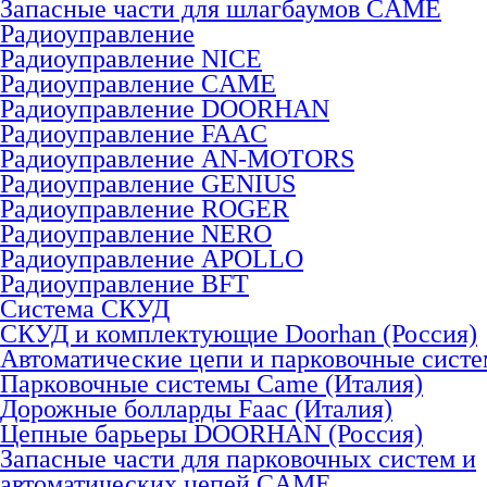
Запасные части для шлагбаумов CAME
Радиоуправление
Радиоуправление NICE
Радиоуправление CAME
Радиоуправление DOORHAN
Радиоуправление FAAC
Радиоуправление AN-MOTORS
Радиоуправление GENIUS
Радиоуправление ROGER
Радиоуправление NERO
Радиоуправление APOLLO
Радиоуправление BFT
Система СКУД
СКУД и комплектующие Doorhan (Россия)
Автоматические цепи и парковочные сист
Парковочные системы Came (Италия)
Дорожные болларды Faac (Италия)
Цепные барьеры DOORHAN (Россия)
Запасные части для парковочных систем и
автоматических цепей CAME