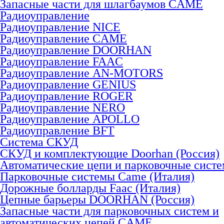
Запасные части для шлагбаумов CAME
Радиоуправление
Радиоуправление NICE
Радиоуправление CAME
Радиоуправление DOORHAN
Радиоуправление FAAC
Радиоуправление AN-MOTORS
Радиоуправление GENIUS
Радиоуправление ROGER
Радиоуправление NERO
Радиоуправление APOLLO
Радиоуправление BFT
Система СКУД
СКУД и комплектующие Doorhan (Россия)
Автоматические цепи и парковочные сист
Парковочные системы Came (Италия)
Дорожные болларды Faac (Италия)
Цепные барьеры DOORHAN (Россия)
Запасные части для парковочных систем и
автоматических цепей CAME