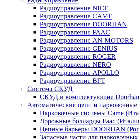
Радиоуправление NICE
Радиоуправление CAME
Радиоуправление DOORHAN
Радиоуправление FAAC
Радиоуправление AN-MOTORS
Радиоуправление GENIUS
Радиоуправление ROGER
Радиоуправление NERO
Радиоуправление APOLLO
Радиоуправление BFT
Система СКУД
СКУД и комплектующие Doorhan 
Автоматические цепи и парковочные
Парковочные системы Came (Ита
Дорожные болларды Faac (Итали
Цепные барьеры DOORHAN (Рос
Запасные части для парковочных