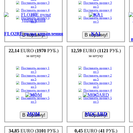
FLO2RE пульт управления
KA1
22,14
EURO (
1970
РУБ.)
12,59
EURO (
1121
РУБ.)
за штуку
за штуку
MOM
MOCARD
34,85
EURO (
3101
РУБ.)
0,45
EURO (
41
РУБ.)