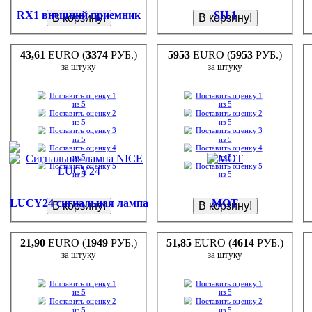
RX1 внешний приемник
SH 1
43,61
EURO (
3374
РУБ.)
5953
EURO (
5953
РУБ.)
за штуку
за штуку
LUCY24 сигнальная лампа
MOT
21,90
EURO (
1949
РУБ.)
51,85
EURO (
4614
РУБ.)
за штуку
за штуку