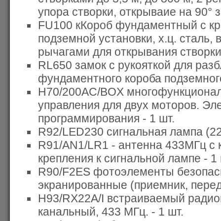
упора створки, открываие на 90° за
FU100 кКороб фундаментный с кр
подземной установки, х.ц. сталь, 
рычагами для открывания створки н
RL650 замок с рукояткой для раз
фундаментного короба подземного
H70/200AC/BOX многофункционал
управления для двух моторов. Эл
программирования - 1 шт.
R92/LED230 сигнальная лампа (220
R91/AN1/LR1 - антенна 433МГц с
крепления к сигнальной лампе - 1 
R90/F2ES фотоэлементы безопас
экранированные (приемник, переда
H93/RX22A/I встраиваемый радио
канальный, 433 МГц. - 1 шт.