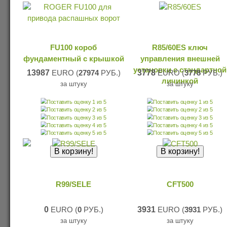
FU100 короб
R85/60ES ключ
фундаментный с крышкой
управления внешней
установки с стандартной
13987
EURO (
27974
РУБ.)
3778
EURO (
3778
РУБ.)
личинкой
за штуку
за штуку
R99/SELE
CFT500
0
EURO (
0
РУБ.)
3931
EURO (
3931
РУБ.)
за штуку
за штуку