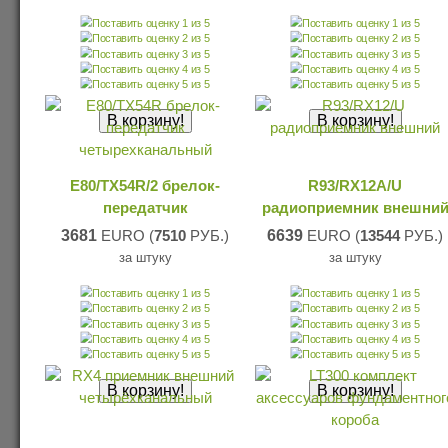
E80/TX54R/2 брелок-
R93/RX12A/U
передатчик
радиоприемник внешни
3681
EURO (
7510
РУБ.)
6639
EURO (
13544
РУБ.)
за штуку
за штуку