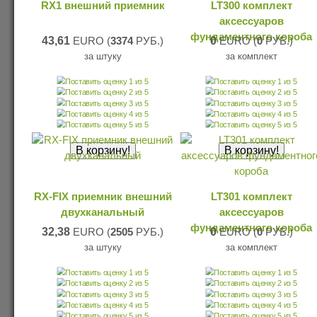
RX1 внешний приемник
LT300 комплект
аксессуаров
фундаментного короба
43,61
EURO (
3374
РУБ.)
0
EURO (
0
РУБ.)
за штуку
за комплект
RX-FIX приемник внешний
LT301 комплект
двухканальный
аксессуаров
фундаментного короба
32,38
EURO (
2505
РУБ.)
0
EURO (
0
РУБ.)
за штуку
за комплект