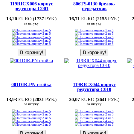
119RICX006 корпус
806TS-0130 брелок-
редуктора C001
передатчик
13,20
EURO (
1737
РУБ.)
16,71
EURO (
2155
РУБ.)
за штуку
за штуку
001DIR-PN стойка
119RICX044 корпус
редуктора C010
13,93
EURO (
2831
РУБ.)
20,07
EURO (
2641
РУБ.)
за штуку
за штуку