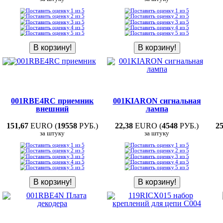
001RBE4RC приемник
001KIARON сигнальная
внешний
лампа
151,67
EURO (
19558
РУБ.)
22,38
EURO (
4548
РУБ.)
25
за штуку
за штуку