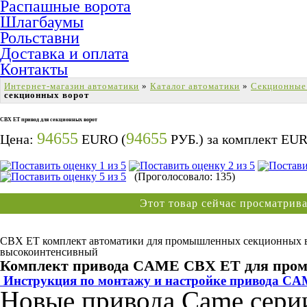
Распашные ворота
Шлагбаумы
Рольставни
Доставка и оплата
Контакты
Интернет-магазин автоматики
»
Каталог автоматики
»
Секционные
секционных ворот
СBX ET привод для секционных ворот
94655
94655
Цена:
EURO (
РУБ.) за комплект
EU
(Проголосовало: 135)
Этот товар сейчас просматри
СBX ET комплект автоматики для промышленных секционных во
высокоинтенсивный
Комплект привода CAME CBX ET для про
Инструкция по монтажу и настройке привода C
Новые привода Came сери