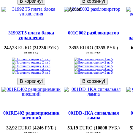
3199ZT5 плата блока
001C002 разблокиратор
управления
р
242,23
EURO (
31236
РУБ.)
3355
EURO (
3355
РУБ.)
за штуку
за штуку
001RE402 радиоприемник
001DD-1KA cигнальная
внешний
лампа
32,92
EURO (
4246
РУБ.)
53,19
EURO (
10808
РУБ.)
5
за штуку
за штуку