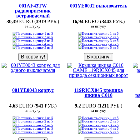
001AF43TW
001YE0032 выключатель
радиоприемник
встраиваемый
30,39
EURO (
3919
РУБ.)
16,94
EURO (
3443
РУБ.)
за штуку
за штуку
001YE0043 корпус
119RICX045 крышка
шкива C010
р
4,63
EURO (
941
РУБ.)
9,2
EURO (
1211
РУБ.)
за штуку
за штуку