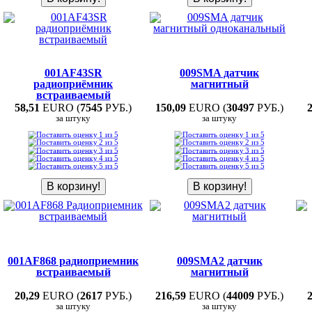
001AF43SR
009SMA датчик
радиоприёмник
магнитный
встраиваемый
58,51
EURO (
7545
РУБ.)
150,09
EURO (
30497
РУБ.)
за штуку
за штуку
001AF868 радиоприемник
009SMA2 датчик
встраиваемый
магнитный
20,29
EURO (
2617
РУБ.)
216,59
EURO (
44009
РУБ.)
за штуку
за штуку