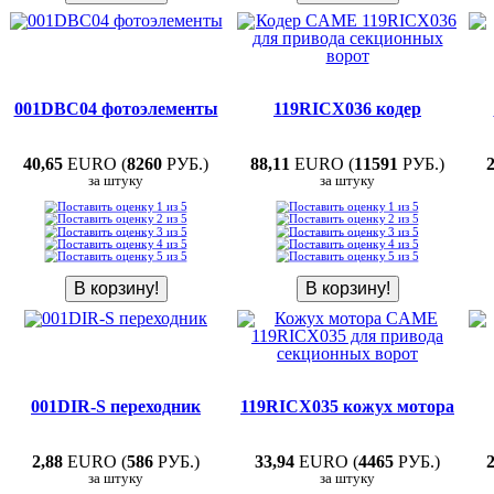
001DBC04 фотоэлементы
119RICX036 кодер
40,65
EURO (
8260
РУБ.)
88,11
EURO (
11591
РУБ.)
за штуку
за штуку
001DIR-S переходник
119RICX035 кожух мотора
2,88
EURO (
586
РУБ.)
33,94
EURO (
4465
РУБ.)
за штуку
за штуку