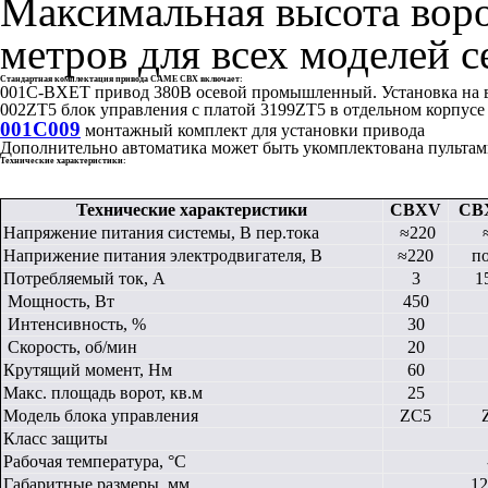
Максимальная высота воро
метров для всех моделей 
Стандартная комплектация привода CAME CBX включает:
001C-BXET привод 380В осевой промышленный. Установка на в
002ZT5 блок управления с платой 3199ZT5 в отдельном корпусе
001C009
монтажный комплект для установки привода
Дополнительно автоматика может быть укомплектована пультам
Технические характеристики:
Технические характеристики
CBXV
CB
Напряжение питания системы, В пер.тока
≈220
Наприжение питания электродвигателя, В
≈220
по
Потребляемый ток, А
3
1
Мощность, Вт
450
Интенсивность, %
30
Скорость, об/мин
20
Крутящий момент, Нм
60
Макс. площадь ворот, кв.м
25
Модель блока управления
ZC5
Класс защиты
Рабочая температура, °C
Габаритные размеры, мм
12