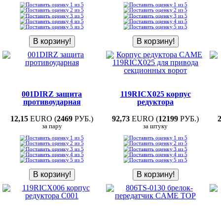
001DIRZ защита
119RICX025 корпус
противоударная
редуктора
12,15
EURO (
2469
РУБ.)
92,73
EURO (
12199
РУБ.)
за пару
за штуку