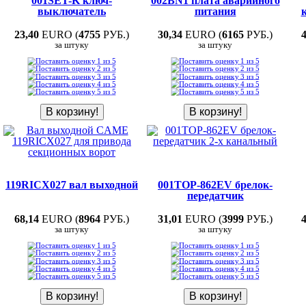
001SET-K ключ-
002BN1 плата аварийного
выключатель
питания
23,40
EURO (
4755
РУБ.)
30,34
EURO (
6165
РУБ.)
за штуку
за штуку
119RICX027 вал выходной
001TOP-862EV брелок-
передатчик
68,14
EURO (
8964
РУБ.)
31,01
EURO (
3999
РУБ.)
за штуку
за штуку