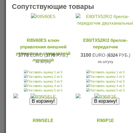
Сопутствующие товары
R85/60ES ключ
E80/TX52R/2 брелок-
управления внешней
передатчик
установки с стандартной
3778
EURO (
3778
РУБ.)
3100
EURO (
6324
РУБ.)
личинкой
за штуку
за штуку
R99/SELE
R90/F1E