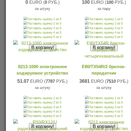
0
EURO (
0
РУБ.)
100
EURO (
100
РУБ.)
за штуку
за пару
8213-1000 электронное
E80/TX54R/2 брелок-
кодируемое устройство
передатчик
51.07
EURO (
7787
РУБ.)
3681
EURO (
7510
РУБ.)
за штуку
за штуку