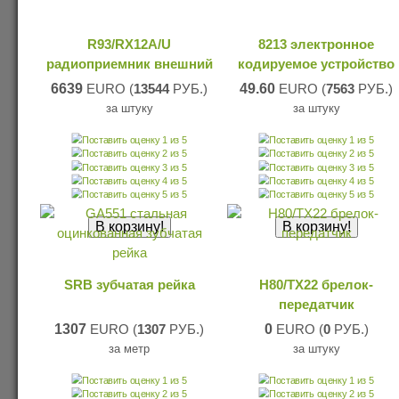
R93/RX12A/U
8213 электронное
радиоприемник внешний
кодируемое устройство
6639
EURO (
13544
РУБ.)
49.60
EURO (
7563
РУБ.)
за штуку
за штуку
SRB зубчатая рейка
H80/TX22 брелок-
передатчик
1307
EURO (
1307
РУБ.)
0
EURO (
0
РУБ.)
за метр
за штуку