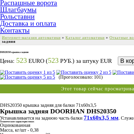
Распашные ворота
Шлагбаумы
Рольставни
Доставка и оплата
Контакты
Интернет-магазин автоматики
»
Каталог автоматики
»
Откатные в
задняя
DHS20350 крышка задняя
523
523
Цена:
EURO (
РУБ.) за штуку
EUR
(Проголосовало: 101)
Этот товар сейчас просматри
DHS20350 крышка задняя для балки 71х60х3,5
Крышка задняя DOORHAN DHS20350
71х60х3,5 мм
Устанавливается на заднюю часть балки
. Cлуж
Технические характеристики:
Оцинкованная
Масса, кг/шт - 0,38