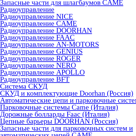
Запасные части для шлагбаумов CAME
Радиоуправление
Радиоуправление NICE
Радиоуправление CAME
Радиоуправление DOORHAN
Радиоуправление FAAC
Радиоуправление AN-MOTORS
Радиоуправление GENIUS
Радиоуправление ROGER
Радиоуправление NERO
Радиоуправление APOLLO
Радиоуправление BFT
Система СКУД
СКУД и комплектующие Doorhan (Россия)
Автоматические цепи и парковочные сист
Парковочные системы Came (Италия)
Дорожные болларды Faac (Италия)
Цепные барьеры DOORHAN (Россия)
Запасные части для парковочных систем и
автоматических цепей CAME