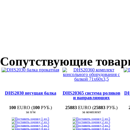
Сопутствующие това
DHS2030 несущая балка
DHS20365 система роликов
DH
и направляющих
100
EURO (
100
РУБ.)
25883
EURO (
25883
РУБ.)
за п/м
за комплект