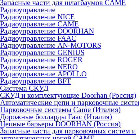
Запасные части для шлагбаумов CAME
Радиоуправление
Радиоуправление NICE
Радиоуправление CAME
Радиоуправление DOORHAN
Радиоуправление FAAC
Радиоуправление AN-MOTORS
Радиоуправление GENIUS
Радиоуправление ROGER
Радиоуправление NERO
Радиоуправление APOLLO
Радиоуправление BFT
Система СКУД
СКУД и комплектующие Doorhan (Россия)
Автоматические цепи и парковочные сист
Парковочные системы Came (Италия)
Дорожные болларды Faac (Италия)
Цепные барьеры DOORHAN (Россия)
Запасные части для парковочных систем и
автоматических цепей CAME