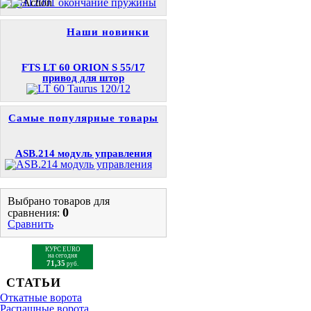
Наши новинки
FTS LT 60 ORION S 55/17
привод для штор
Самые популярные товары
ASB.214 модуль управления
Выбрано товаров для
0
сравнения:
Сравнить
КУРС EURO
на сегодня
71,35
руб.
СТАТЬИ
Откатные ворота
Распашные ворота