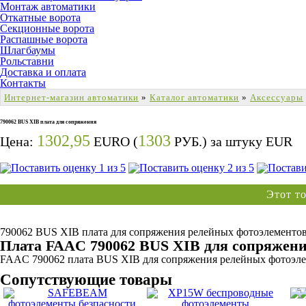
Монтаж автоматики
Откатные ворота
Секционные ворота
Распашные ворота
Шлагбаумы
Рольставни
Доставка и оплата
Контакты
Интернет-магазин автоматики
»
Каталог автоматики
»
Аксессуары
790062 BUS XIB плата для сопряжения
1302,95
1303
Цена:
EURO (
РУБ.) за штуку
EUR
Этот т
790062 BUS XIB плата для сопряжения релейных фотоэлементо
Плата FAAC 790062 BUS XIB для сопряжени
FAAC 790062 плата BUS XIB для сопряжения релейных фотоэл
Сопутствующие товары