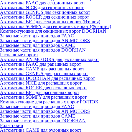
Автоматика FAAC для секционных ворот
Автоматика NICE для секционных ворот
Автоматика GENIUS для секционных ворот
Автоматика ROGER для секционных ворот
Автоматика BFT для секционных ворот (Италия)
Автоматика SOMFY для секционных ворот (Франция)
Комплектующие для секционных ворот DOORHAN
Запасные части для приводов FAAC
Запасные части для приводов AN-MOTORS
Запасные части для приводов CAME
Запасные части для приводов DOORHAN
Распашные ворота
Автоматика AN-MOTORS для распашных ворот
Автоматика FAAC для рапашных ворот
Автоматика CAME для раcпашных ворот
Автоматика GENIUS для раcпашных ворот
Автоматика DOORHAN для раcпашных ворот
Автоматика NICE для раcпашных ворот
Автоматика ROGER для раcпашных ворот
Автоматика BFT для раcпашных ворот
Автоматика SOMFY для распашных ворот
Комплектующие для распашных ворот РОЛТЭК
Запасные части для приводов FAAC
Запасные части для приводов AN-MOTORS
Запасные части для приводов CAME
Запасные части для приводов DOORHAN
Рольставни
Автоматика CAME для рулонных ворот