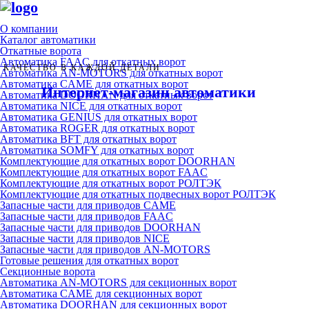
О компании
Каталог автоматики
Откатные ворота
Автоматика FAAC для откатных ворот
КАЧЕСТВО В КАЖДОЙ ДЕТАЛИ
Автоматика AN-MOTORS для откатных ворот
Автоматика CAME для откатных ворот
Интернет-магазин автоматики
Автоматика DOORHAN для откатных ворот
Автоматика NICE для откатных ворот
Автоматика GENIUS для откатных ворот
Автоматика ROGER для откатных ворот
Автоматика BFT для откатных ворот
Автоматика SOMFY для откатных ворот
Комплектующие для откатных ворот DOORHAN
Комплектующие для откатных ворот FAAC
Комплектующие для откатных ворот РОЛТЭК
Комплектующие для откатных подвесных ворот РОЛТЭК
Запасные части для приводов CAME
Запасные части для приводов FAAC
Запасные части для приводов DOORHAN
Запасные части для приводов NICE
Запасные части для приводов AN-MOTORS
Готовые решения для откатных ворот
Секционные ворота
Автоматика AN-MOTORS для секционных ворот
Автоматика CAME для секционных ворот
Автоматика DOORHAN для секционных ворот