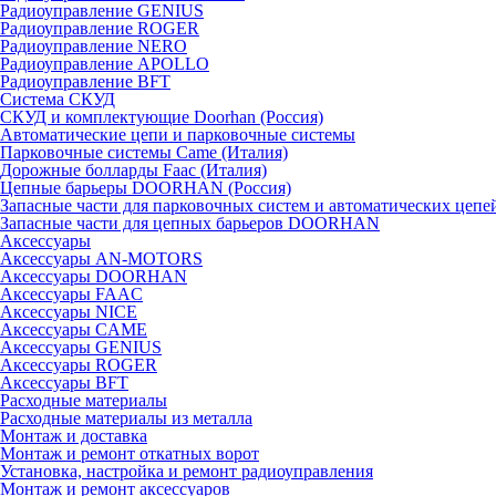
Радиоуправление GENIUS
Радиоуправление ROGER
Радиоуправление NERO
Радиоуправление APOLLO
Радиоуправление BFT
Система СКУД
СКУД и комплектующие Doorhan (Россия)
Автоматические цепи и парковочные системы
Парковочные системы Came (Италия)
Дорожные болларды Faac (Италия)
Цепные барьеры DOORHAN (Россия)
Запасные части для парковочных систем и автоматических це
Запасные части для цепных барьеров DOORHAN
Аксессуары
Аксессуары AN-MOTORS
Аксесcуары DOORHAN
Аксесcуары FAAC
Аксесcуары NICE
Аксессуары CAME
Аксессуары GENIUS
Аксессуары ROGER
Аксесcуары BFT
Расходные материалы
Расходные материалы из металла
Монтаж и доставка
Монтаж и ремонт откатных ворот
Установка, настройка и ремонт радиоуправления
Монтаж и ремонт аксессуаров