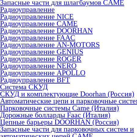
Запасные части для шлагбаумов CAME
Радиоуправление
Радиоуправление NICE
Радиоуправление CAME
Радиоуправление DOORHAN
Радиоуправление FAAC
Радиоуправление AN-MOTORS
Радиоуправление GENIUS
Радиоуправление ROGER
Радиоуправление NERO
Радиоуправление APOLLO
Радиоуправление BFT
Система СКУД
СКУД и комплектующие Doorhan (Россия)
Автоматические цепи и парковочные сист
Парковочные системы Came (Италия)
Дорожные болларды Faac (Италия)
Цепные барьеры DOORHAN (Россия)
Запасные части для парковочных систем и
автоматических цепей CAME