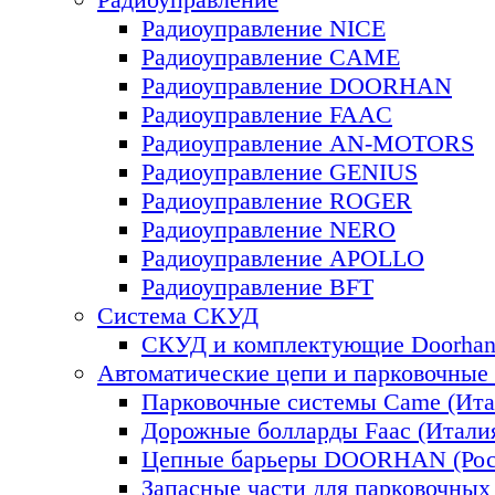
Радиоуправление NICE
Радиоуправление CAME
Радиоуправление DOORHAN
Радиоуправление FAAC
Радиоуправление AN-MOTORS
Радиоуправление GENIUS
Радиоуправление ROGER
Радиоуправление NERO
Радиоуправление APOLLO
Радиоуправление BFT
Система СКУД
СКУД и комплектующие Doorhan 
Автоматические цепи и парковочные
Парковочные системы Came (Ита
Дорожные болларды Faac (Итали
Цепные барьеры DOORHAN (Рос
Запасные части для парковочных