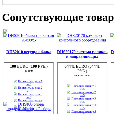
Сопутствующие това
DHS2010 несущая балка
DHS20170 система роликов
D
и направляющих
100
EURO (
100
РУБ.)
54441
EURO (
54441
за п/м
РУБ.)
за комплект