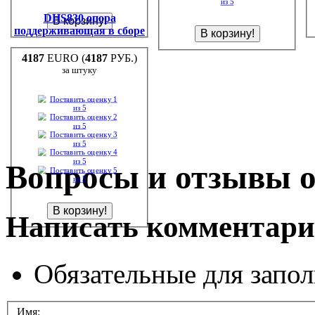
DHS830 опора
поддерживающая в сборе
4187
EURO (
4187
РУБ.)
за штуку
Вопросы и отзывы о
Написать комментар
Обязательные для запо
Имя: