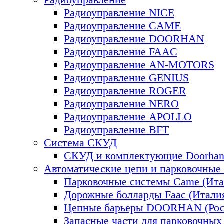
Радиоуправление NICE
Радиоуправление CAME
Радиоуправление DOORHAN
Радиоуправление FAAC
Радиоуправление AN-MOTORS
Радиоуправление GENIUS
Радиоуправление ROGER
Радиоуправление NERO
Радиоуправление APOLLO
Радиоуправление BFT
Система СКУД
СКУД и комплектующие Doorhan 
Автоматические цепи и парковочные
Парковочные системы Came (Ита
Дорожные болларды Faac (Итали
Цепные барьеры DOORHAN (Рос
Запасные части для парковочных