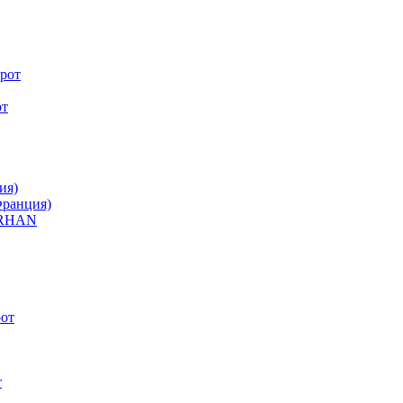
рот
от
ия)
Франция)
ORHAN
от
т