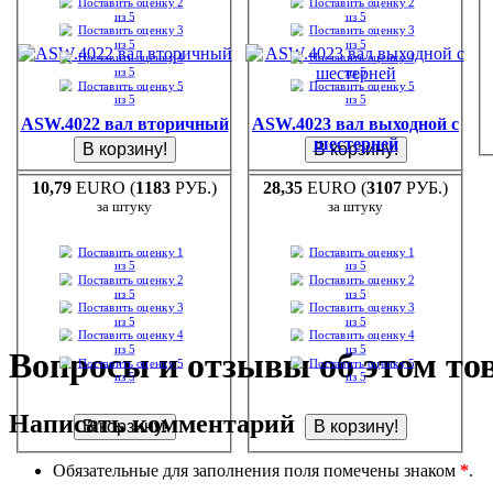
ASW.4022 вал вторичный
ASW.4023 вал выходной с
шестерней
10,79
EURO (
1183
РУБ.)
28,35
EURO (
3107
РУБ.)
за штуку
за штуку
Вопросы и отзывы об этом то
Написать комментарий
Обязательные для заполнения поля помечены знаком
*
.