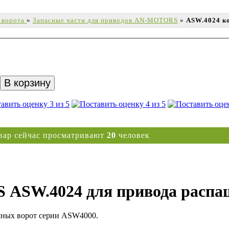
 ворота
»
Запасные части для приводов AN-MOTORS
»
ASW.4024 ко
вар сейчас просматривают
20
человек
 ASW.4024 для привода распа
ных ворот серии ASW4000.