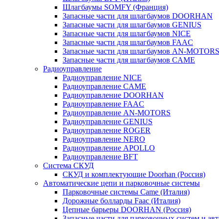
Шлагбаумы SOMFY (Франция)
Запасные части для шлагбаумов DOORHAN
Запасные части для шлагбаумов GENIUS
Запасные части для шлагбаумов NICE
Запасные части для шлагбаумов FAAC
Запасные части для шлагбаумов AN-MOTOR
Запасные части для шлагбаумов CAME
Радиоуправление
Радиоуправление NICE
Радиоуправление CAME
Радиоуправление DOORHAN
Радиоуправление FAAC
Радиоуправление AN-MOTORS
Радиоуправление GENIUS
Радиоуправление ROGER
Радиоуправление NERO
Радиоуправление APOLLO
Радиоуправление BFT
Система СКУД
СКУД и комплектующие Doorhan (Россия)
Автоматические цепи и парковочные системы
Парковочные системы Came (Италия)
Дорожные болларды Faac (Италия)
Цепные барьеры DOORHAN (Россия)
Запасные части для парковочных систем и ав