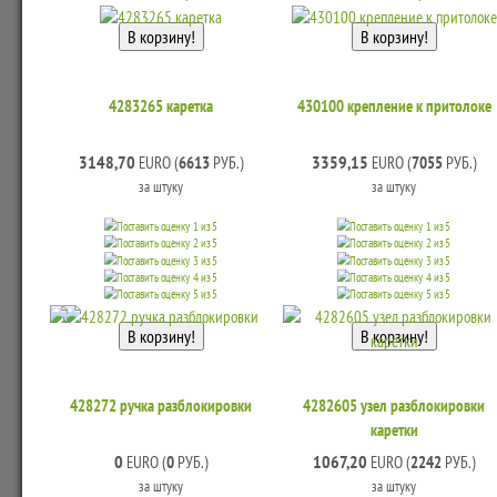
4283265 каретка
430100 крепление к притолоке
3148,70
3359,15
EURO (
6613
РУБ.)
EURO (
7055
РУБ.)
за штуку
за штуку
428272 ручка разблокировки
4282605 узел разблокировки
каретки
0
1067,20
EURO (
0
РУБ.)
EURO (
2242
РУБ.)
за штуку
за штуку