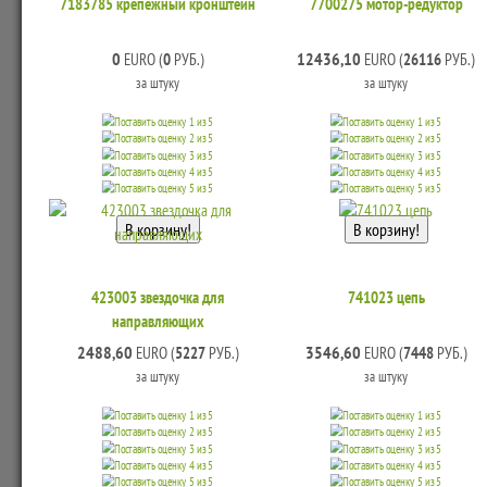
7183785 крепежный кронштейн
7700275 мотор-редуктор
0
12436,10
EURO (
0
РУБ.)
EURO (
26116
РУБ.)
за штуку
за штуку
423003 звездочка для
741023 цепь
направляющих
2488,60
3546,60
EURO (
5227
РУБ.)
EURO (
7448
РУБ.)
за штуку
за штуку