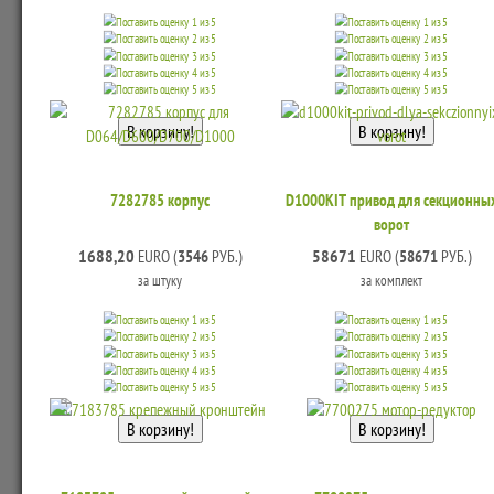
7282785 корпус
D1000KIT привод для секционны
ворот
1688,20
58671
EURO (
3546
РУБ.)
EURO (
58671
РУБ.)
за штуку
за комплект