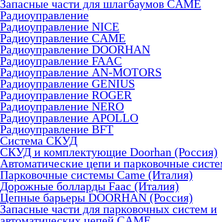
Запасные части для шлагбаумов CAME
Радиоуправление
Радиоуправление NICE
Радиоуправление CAME
Радиоуправление DOORHAN
Радиоуправление FAAC
Радиоуправление AN-MOTORS
Радиоуправление GENIUS
Радиоуправление ROGER
Радиоуправление NERO
Радиоуправление APOLLO
Радиоуправление BFT
Система СКУД
СКУД и комплектующие Doorhan (Россия)
Автоматические цепи и парковочные сист
Парковочные системы Came (Италия)
Дорожные болларды Faac (Италия)
Цепные барьеры DOORHAN (Россия)
Запасные части для парковочных систем и
автоматических цепей CAME