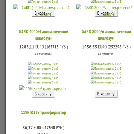
GARD 4040/4 автоматический
GARD 8000/6 автоматический
шлагбаум
шлагбаум
1285,11
1956,55
EURO (
165715
РУБ.)
EURO (
252298
РУБ.)
за комплект
за комплект
119RIR239 трансформатор
86,32
EURO (
17540
РУБ.)